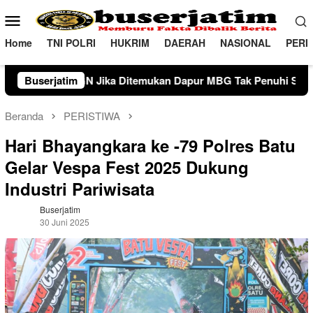
Loncat
Menu
ke
Mobile
konten
Home
TNI POLRI
HUKRIM
DAERAH
NASIONAL
PERI
itemukan Dapur MBG Tak Penuhi Standar di kabupaten Pinrang
Buserjatim
Beranda
PERISTIWA
Hari Bhayangkara ke -79 Polres Batu
Gelar Vespa Fest 2025 Dukung
Industri Pariwisata
Buserjatim
30 Juni 2025