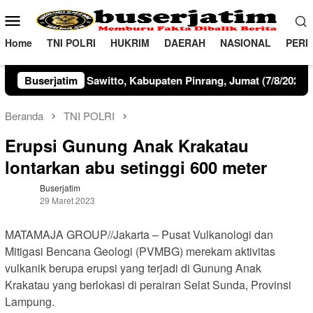
Loncat
Menu
ke
Mobile
konten
Home
TNI POLRI
HUKRIM
DAERAH
NASIONAL
PERI
cara, Kapolres Pinrang AKBP Edy Sabhara Mangga Barani, S.I.K.,
Buserjatim
Beranda
TNI POLRI
Erupsi Gunung Anak Krakatau
lontarkan abu setinggi 600 meter
Buserjatim
29 Maret 2023
MATAMAJA GROUP//Jakarta – Pusat Vulkanologi dan
Mitigasi Bencana Geologi (PVMBG) merekam aktivitas
vulkanik berupa erupsi yang terjadi di Gunung Anak
Krakatau yang berlokasi di perairan Selat Sunda, Provinsi
Lampung.