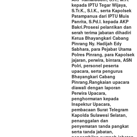
kepada IPTU Tegar Wijaya,
S.Tr.K., S.I.K., serta Kapolsek
Patampanua dari IPTU Muis
Panrita, S.Pd.I. kepada AKP
Bakri.‎‎Prosesi pelantikan dan
serah terima jabatan dihadiri
Ketua Bhayangkari Cabang
Pinrang Ny. Hadijah Edy
Sabhara, para Pejabat Utama
Polres Pinrang, para Kapolsek
jajaran, perwira, bintara, ASN
Polri, personel peserta
upacara, serta pengurus
Bhayangkari Cabang
Pinrang.‎‎Rangkaian upacara
diawali dengan laporan
Perwira Upacara,
penghormatan kepada
Inspektur Upacara,
pembacaan Surat Telegram
Kapolda Sulawesi Selatan,
penanggalan dan
penyematan tanda pangkat
serta tanda jabatan,