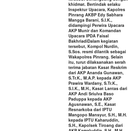
khidmat. Bertindak selaku
Inspektur Upacara, Kapolres
Pinrang AKBP Edy Sabhara
Mangga Barani, S.I.K.,
didampingi Perwira Upacara
AKP Munir dan Komandan
Upacara IPDA Faisal
Bakhriadi‎‎Dalam kegiatan
tersebut, Kompol Nurdin,
S.Sos. resmi dilantik sebagai
Wakapolres Pinrang. Selain
itu, turut dilaksanakan serah
terima jabatan Kasat Reskrim
dari AKP Ananda Gunawan,
S.Tr.K., M.A.P. kepada AKP
Prawira Wardany, S.Tr.K.,
S.I.K., M.H., Kasat Lantas dari
AKP Andi Sriulva Baso
Paduppa kepada AKP
Agusnawan, S.E., Kasat
Resnarkoba dari IPTU
Mangopo Mansyur, S.H., M.H.
kepada IPTU Kaharuddin,
S.H., Kapolsek Tiroang dari
AKP Kamaluddin, S.H., M.H.