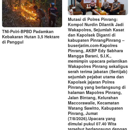
Mutasi di Polres Pinrang:
Kompol Nurdin Dilantik Jadi
Wakapolres, Sejumlah Kasat
TNI-Polri-BPBD Padamkan
dan Kapolsek Diganti di
Kebakaran Hutan 3,5 Hektare
kabupaten Pinrang‎‎Pinrang –
di Panggul
buserjatim.com-Kapolres
Pinrang, AKBP Edy Sabhara
Mangga Barani, S.I.K.,
memimpin upacara pelantikan
Wakapolres Pinrang sekaligus
serah terima jabatan (Sertijab)
sejumlah pejabat utama dan
Kapolsek jajaran Polres
Pinrang yang berlangsung di
halaman Mapolres Pinrang,
Jalan Bintang, Kelurahan
Maccorawalie, Kecamatan
Watang Sawitto, Kabupaten
Pinrang, Jumat
(7/8/2026).‎‎Upacara yang
dimulai pukul 07.40 Wita
tersebut berlangsung dengan