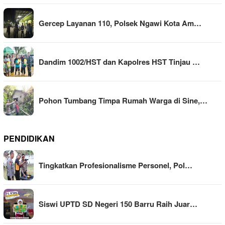
Gercep Layanan 110, Polsek Ngawi Kota Am…
Dandim 1002/HST dan Kapolres HST Tinjau …
Pohon Tumbang Timpa Rumah Warga di Sine,…
PENDIDIKAN
Tingkatkan Profesionalisme Personel, Pol…
Siswi UPTD SD Negeri 150 Barru Raih Juar…