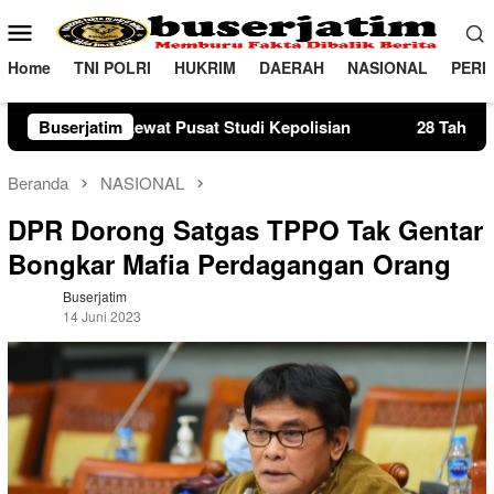
Loncat
Menu
ke
Mobile
konten
Home
TNI POLRI
HUKRIM
DAERAH
NASIONAL
PERI
 Studi Kepolisian
Buserjatim
28 Tahun Membina Rumah Tangga, Seo
Beranda
NASIONAL
DPR Dorong Satgas TPPO Tak Gentar
Bongkar Mafia Perdagangan Orang
Buserjatim
14 Juni 2023