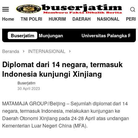
Loncat
Menu
ke
Mobile
konten
Home
TNI POLRI
HUKRIM
DAERAH
NASIONAL
PERI
langka Raya Perkuat SDM Polri Lewat Pusat Studi Kepolisian
Buserjatim
Beranda
INTERNASIONAL
Diplomat dari 14 negara, termasuk
Indonesia kunjungi Xinjiang
Buserjatim
30 April 2023
MATAMAJA GROUP//Beijing – Sejumlah diplomat dari 14
negara, termasuk Indonesia, melakukan kunjungan ke
Daerah Otonomi Xinjiang pada 24-28 April atas undangan
Kementerian Luar Negeri China (MFA).