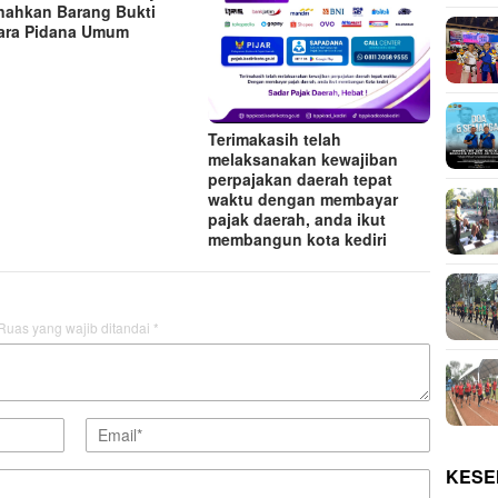
ahkan Barang Bukti
ara Pidana Umum
Terimakasih telah
melaksanakan kewajiban
perpajakan daerah tepat
waktu dengan membayar
pajak daerah, anda ikut
membangun kota kediri
Ruas yang wajib ditandai
*
KESE