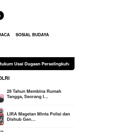
n
UACA
SOSIAL BUDAYA
rselingkuhan Suami di Sulawesi Tengah
LIRA Magetan M
OLRI
28 Tahun Membina Rumah
Tangga, Seorang I…
LIRA Magetan Minta Polisi dan
Dishub Gen…