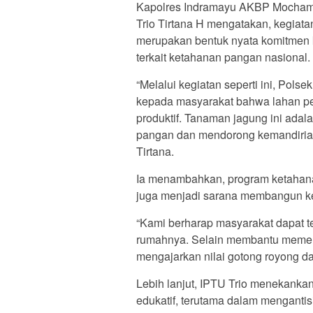
Kapolres Indramayu AKBP Mochamad
Trio Tirtana H mengatakan, kegiatan 
merupakan bentuk nyata komitmen 
terkait ketahanan pangan nasional.
“Melalui kegiatan seperti ini, Pol
kepada masyarakat bahwa lahan pek
produktif. Tanaman jagung ini adala
pangan dan mendorong kemandirian 
Tirtana.
Ia menambahkan, program ketahana
juga menjadi sarana membangun k
“Kami berharap masyarakat dapat te
rumahnya. Selain membantu memenu
mengajarkan nilai gotong royong da
Lebih lanjut, IPTU Trio menekankan
edukatif, terutama dalam menganti