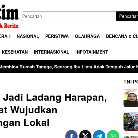
Pencaria
ERAH
NASIONAL
PERISTIWA
OLAHRAGA
BENCANA & C
KESEHATAN
INTERNASIONAL
INFOTAINMENT
, Seorang Ibu Lima Anak Tempuh Jalur Hukum Usai Dugaan Pe
TNI P
 Jadi Ladang Harapan,
uat Wujudkan
ngan Lokal