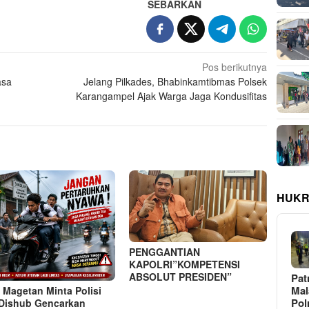
SEBARKAN
Pos berikutnya
asa
Jelang Pilkades, Bhabinkamtibmas Polsek
Karangampel Ajak Warga Jaga Kondusifitas
HUKR
PENGGANTIAN
KAPOLRI”KOMPETENSI
ABSOLUT PRESIDEN”
Pat
Ma
 Magetan Minta Polisi
Pol
Dishub Gencarkan