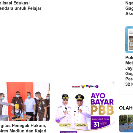
Ng
alisasi Edukasi
Gag
endara untuk Pelajar
Ak
Pol
Met
Jay
Gag
Per
32
OLAH
rgitas Penegak Hukum,
lres Madiun dan Kajari