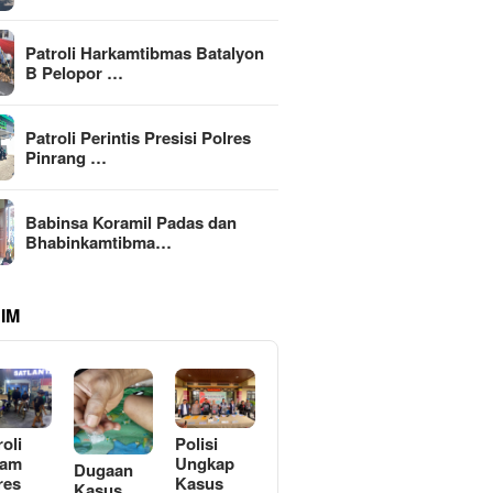
Patroli Harkamtibmas Batalyon
B Pelopor …
Patroli Perintis Presisi Polres
Pinrang …
Babinsa Koramil Padas dan
Bhabinkamtibma…
IM
roli
Polisi
lam
Ungkap
Dugaan
res
Kasus
Kasus