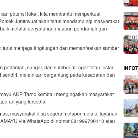
an potensi lokal, kita membantu memperkuat
 Polsek Juntinyuat akan terus mendampingi masyarakat
, baik melalui penyuluhan maupun pendampingan
t turut menjaga lingkungan dan memanfaatkan sumber
 pertanian, sungai, dan sumber air agar tetap lestari.
INFO
ri sendiri, melainkan bergantung pada kesadaran dan
amayu AKP Tarno kembali mengingatkan masyarakat
aporan yang tersedia.
mas, masyarakat bisa segera melapor melalui layanan
RAMAYU via WhatsApp di nomor 081999700110 atau