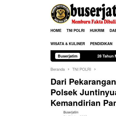
Loncat
ke
konten
HOME
TNI POLRI
HUKRIM
DA
WISATA & KULINER
PENDIDIKAN
28 Tahun Membina Rumah Tangga
Buserjatim
Beranda
TNI POLRI
Dari Pekarangan
Polsek Juntiny
Kemandirian Pa
Buserjatim