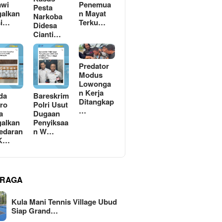
awi
Penemua
Pesta
alkan
n Mayat
Narkoba
si…
Terku…
Didesa
Cianti…
Predator
Modus
Lowonga
n Kerja
da
Bareskrim
Ditangkap
ro
Polri Usut
…
a
Dugaan
alkan
Penyiksaa
edaran
n W…
 K…
RAGA
Kula Mani Tennis Village Ubud
Siap Grand…