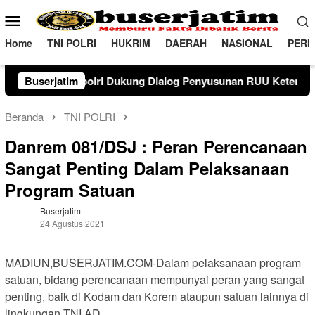
Loncat
Menu
ke
Mobile
konten
Home
TNI POLRI
HUKRIM
DAERAH
NASIONAL
PERI
 Dukung Dialog Penyusunan RUU Ketenagakerjaan, Siap Jadi Je
Buserjatim
Beranda
TNI POLRI
Danrem 081/DSJ : Peran Perencanaan
Sangat Penting Dalam Pelaksanaan
Program Satuan
Buserjatim
24 Agustus 2021
MADIUN,BUSERJATIM.COM-Dalam pelaksanaan program
satuan, bidang perencanaan mempunyai peran yang sangat
penting, baik di Kodam dan Korem ataupun satuan lainnya di
lingkungan TNI AD.