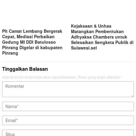
Kejaksaan & Unhas
Plt Camat Lembang Bergerak
Matangkan Pembentukan
Cepat, Mediasi Perbaikan
Adhyaksa Chambers untuk
Gedung MI DDI Batulosso
Selesaikan Sengketa Publik di
Pinrang Digelar di kabupaten
Sulawesi.sel
Pinrang
Tinggalkan Balasan
Alamat email Anda tidak akan dipublikasikan.
Ruas yang wajib ditandai
*