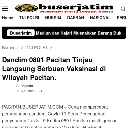
Loncat
Menu
ke
Mobile
konten
Home
TNI POLRI
HUKRIM
DAERAH
NASIONAL
PERI
iun dan Kajari Musnahkan Barang Bukti Perkara Pidana Umum
Buserjatim
Beranda
TNI POLRI
Dandim 0801 Pacitan Tinjau
Langsung Serbuan Vaksinasi di
Wilayah Pacitan.
Buserjatim
12 Agustus 2021
PACITAN,BUSERJATIM.COM – Guna mempercepat
penanganan pandemi Covid-19 Serta Pencegahan
penyebaran Covid 19 Kodim 0801 Pacitan masih gencar
menggelar kegiatan Serbuan Vaksinasi Nasional.