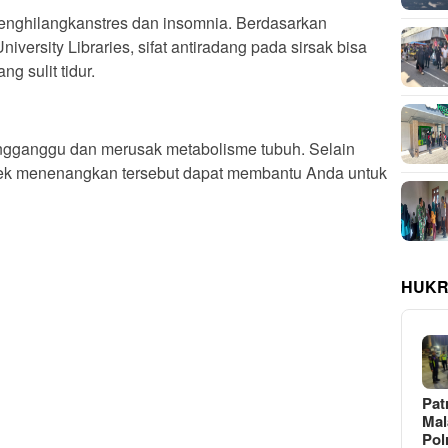
menghilangkanstres dan insomnia. Berdasarkan
iversity Libraries, sifat antiradang pada sirsak bisa
 sulit tidur.
ngganggu dan merusak metabolisme tubuh. Selain
ek menenangkan tersebut dapat membantu Anda untuk
HUKR
Pat
Ma
Pol