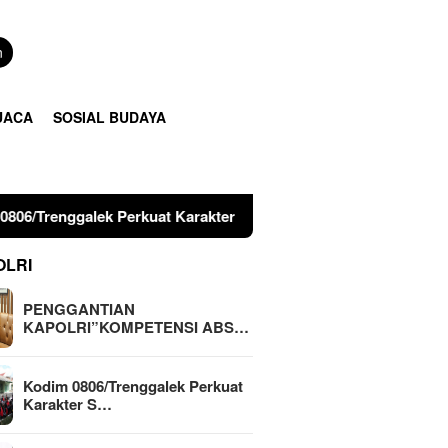
n
UACA
SOSIAL BUDAYA
uat Karakter Siswa Lewat Outing Class
Sinergitas Pen
OLRI
PENGGANTIAN
KAPOLRI”KOMPETENSI ABS…
Kodim 0806/Trenggalek Perkuat
Karakter S…