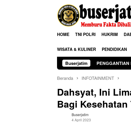
Loncat
ke
konten
HOME
TNI POLRI
HUKRIM
DA
WISATA & KULINER
PENDIDIKAN
PENGGANTIAN KAPOLRI”KOMPETE
Buserjatim
Beranda
INFOTAINMENT
Dahsyat, Ini Li
Bagi Kesehatan
Buserjatim
4 April 2023