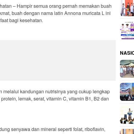
atan – Hampir semua orang pernah memakan buah
nikmat, buah dengan nama latin Annona muricata L ini
aat bagi kesehatan.
NASI
an melalui kandungan nutrisinya yang cukup lengkap
i, protein, lemak, serat, vitamin C, vitamin B1, B2 dan
ung senyawa dan mineral seperti folat, riboflavin,