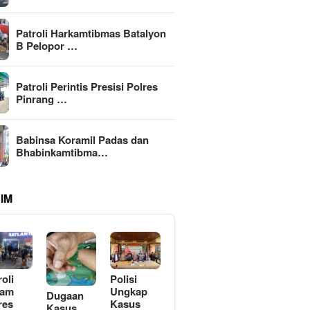
Patroli Harkamtibmas Batalyon
B Pelopor …
Patroli Perintis Presisi Polres
Pinrang …
Babinsa Koramil Padas dan
Bhabinkamtibma…
IM
roli
Polisi
lam
Ungkap
Dugaan
res
Kasus
Kasus