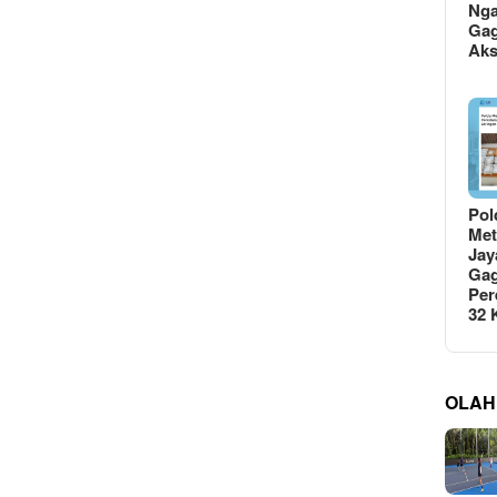
Ng
Gag
Ak
Pol
Met
Jay
Gag
Per
32
OLAH