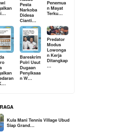
awi
Penemua
Pesta
alkan
n Mayat
Narkoba
si…
Terku…
Didesa
Cianti…
Predator
Modus
Lowonga
n Kerja
da
Bareskrim
Ditangkap
ro
Polri Usut
…
a
Dugaan
alkan
Penyiksaa
edaran
n W…
 K…
RAGA
Kula Mani Tennis Village Ubud
Siap Grand…