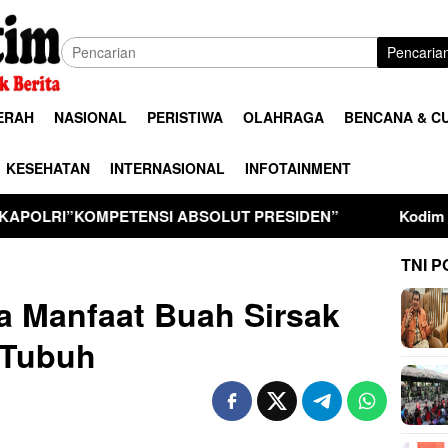
Pencaria
ERAH
NASIONAL
PERISTIWA
OLAHRAGA
BENCANA & C
KESEHATAN
INTERNASIONAL
INFOTAINMENT
NSI ABSOLUT PRESIDEN”
Kodim 0806/Trenggalek Perk
TNI P
ma Manfaat Buah Sirsak
 Tubuh