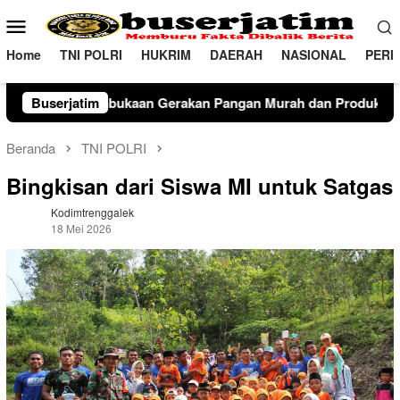
Loncat
Menu
ke
Mobile
konten
Home
TNI POLRI
HUKRIM
DAERAH
NASIONAL
PERI
an Gerakan Pangan Murah dan Produk Unggulan 2026
Buserjatim
TN
Beranda
TNI POLRI
Bingkisan dari Siswa MI untuk Satgas
Kodimtrenggalek
18 Mei 2026