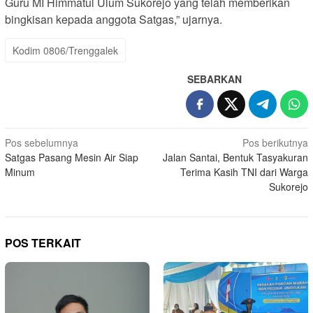
Guru MI Himmatul Ulum Sukorejo yang telah memberikan
bingkisan kepada anggota Satgas,” ujarnya.
Kodim 0806/Trenggalek
SEBARKAN
Navigasi
Pos sebelumnya
Pos berikutnya
Satgas Pasang Mesin Air Siap
Jalan Santai, Bentuk Tasyakuran
pos
Minum
Terima Kasih TNI dari Warga
Sukorejo
POS TERKAIT