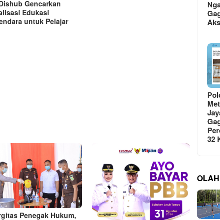
Dishub Gencarkan
Ng
alisasi Edukasi
Gag
endara untuk Pelajar
Ak
Pol
Met
Jay
Gag
Per
32
OLAH
rgitas Penegak Hukum,