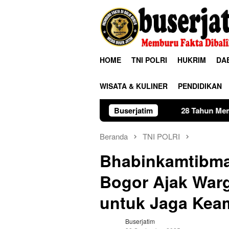
Loncat
ke
konten
HOME
TNI POLRI
HUKRIM
DA
WISATA & KULINER
PENDIDIKAN
Buserjatim
28 Tahun Membina Rumah Tangg
Beranda
TNI POLRI
Bhabinkamtibma
Bogor Ajak Warg
untuk Jaga Kea
Buserjatim