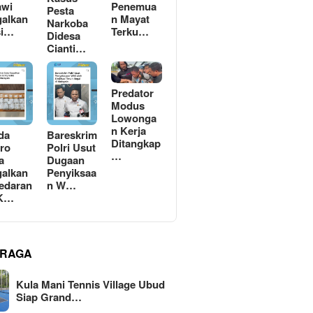
awi
Penemua
Pesta
alkan
n Mayat
Narkoba
si…
Terku…
Didesa
Cianti…
Predator
Modus
Lowonga
n Kerja
da
Bareskrim
Ditangkap
ro
Polri Usut
…
a
Dugaan
alkan
Penyiksaa
edaran
n W…
 K…
RAGA
Kula Mani Tennis Village Ubud
Siap Grand…