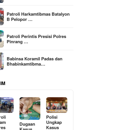
Patroli Harkamtibmas Batalyon
B Pelopor …
Patroli Perintis Presisi Polres
Pinrang …
Babinsa Koramil Padas dan
Bhabinkamtibma…
IM
roli
Polisi
lam
Ungkap
Dugaan
res
Kasus
Kasus