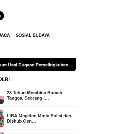
n
UACA
SOSIAL BUDAYA
erselingkuhan Suami di Sulawesi Tengah
LIRA Magetan 
OLRI
28 Tahun Membina Rumah
Tangga, Seorang I…
LIRA Magetan Minta Polisi dan
Dishub Gen…