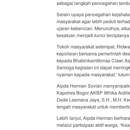
sebagai langkah pencegahan tamba
Selain upaya pencegahan kejahat
masyarakat agar lebih peduli terhad
ujaran kebencian. Menurutnya, sik
kesatuan menjadi kunci terciptanya
Tokoh masyarakat setempat, Ridwa
kepolisian bersama pemerintah desa
kepada Bhabinkamtibmas Ciawi Ai
Semoga kegiatan ini dapat meningk
nyaman kepada masyarakat,” tuturn
Aipda Herman Sovian menyampaikan
Kapolres Bogor AKBP Whika Ardilest
Dede Lesmana Jaya, S.H., M.H. Ke
tengah masyarakat untuk memberi
Lebih lanjut, Aipda Herman berharap 
melalui partisipasi aktif warga. “