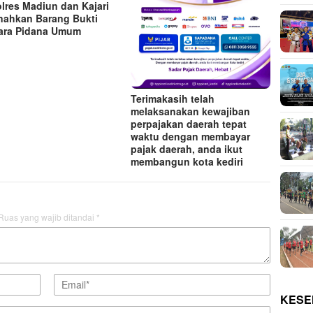
lres Madiun dan Kajari
ahkan Barang Bukti
ara Pidana Umum
Terimakasih telah
melaksanakan kewajiban
perpajakan daerah tepat
waktu dengan membayar
pajak daerah, anda ikut
membangun kota kediri
Ruas yang wajib ditandai
*
KESE