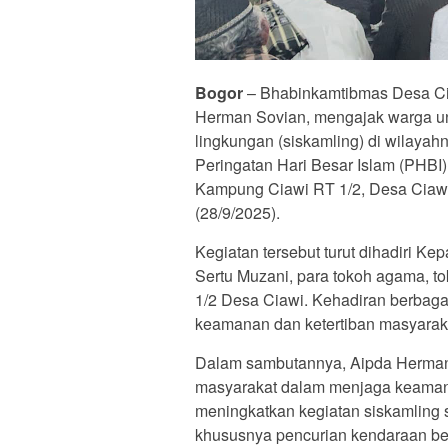
Bogor
– Bhabinkamtibmas Desa Cia
Herman Sovian, mengajak warga un
lingkungan (siskamling) di wilayah
Peringatan Hari Besar Islam (PHB
Kampung Ciawi RT 1/2, Desa Ciawi
(28/9/2025).
Kegiatan tersebut turut dihadiri K
Sertu Muzani, para tokoh agama, t
1/2 Desa Ciawi. Kehadiran berbagai
keamanan dan ketertiban masyarakat
Dalam sambutannya, Aipda Herman 
masyarakat dalam menjaga keamana
meningkatkan kegiatan siskamling s
khususnya pencurian kendaraan be