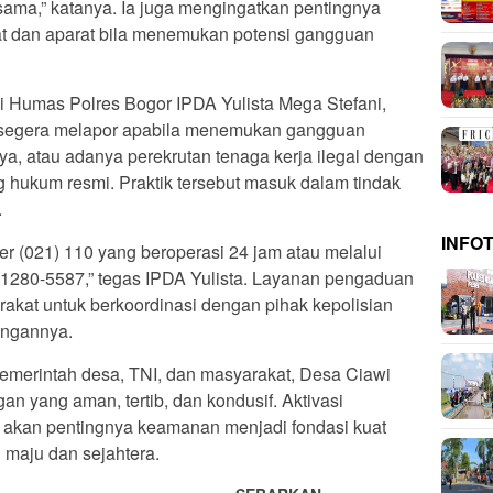
sama,” katanya. Ia juga mengingatkan pentingnya
at dan aparat bila menemukan potensi gangguan
si Humas Polres Bogor IPDA Yulista Mega Stefani,
 segera melapor apabila menemukan gangguan
nya, atau adanya perekrutan tenaga kerja ilegal dengan
g hukum resmi. Praktik tersebut masuk dalam tindak
.
INFO
ter (021) 110 yang beroperasi 24 jam atau melalui
-1280-5587,” tegas IPDA Yulista. Layanan pengaduan
kat untuk berkoordinasi dengan pihak kepolisian
ungannya.
pemerintah desa, TNI, dan masyarakat, Desa Ciawi
an yang aman, tertib, dan kondusif. Aktivasi
 akan pentingnya keamanan menjadi fondasi kuat
maju dan sejahtera.