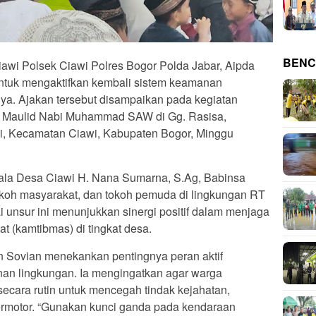
BENC
wi Polsek Ciawi Polres Bogor Polda Jabar, Aipda
tuk mengaktifkan kembali sistem keamanan
nya. Ajakan tersebut disampaikan pada kegiatan
I) Maulid Nabi Muhammad SAW di Gg. Rasisa,
, Kecamatan Ciawi, Kabupaten Bogor, Minggu
epala Desa Ciawi H. Nana Sumarna, S.Ag, Babinsa
okoh masyarakat, dan tokoh pemuda di lingkungan RT
 unsur ini menunjukkan sinergi positif dalam menjaga
 (kamtibmas) di tingkat desa.
Sovian menekankan pentingnya peran aktif
n lingkungan. Ia mengingatkan agar warga
ecara rutin untuk mencegah tindak kejahatan,
rmotor. “Gunakan kunci ganda pada kendaraan