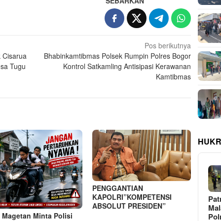
SEBARKAN
Pos berikutnya
 Cisarua
Bhabinkamtibmas Polsek Rumpin Polres Bogor
esa Tugu
Kontrol Satkamling Antisipasi Kerawanan
Kamtibmas
HUKR
PENGGANTIAN
KAPOLRI”KOMPETENSI
Pat
ABSOLUT PRESIDEN”
Ma
 Magetan Minta Polisi
Pol