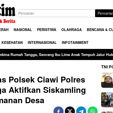
Pencaria
ERAH
NASIONAL
PERISTIWA
OLAHRAGA
BENCANA & C
KESEHATAN
INTERNASIONAL
INFOTAINMENT
a, Seorang Ibu Lima Anak Tempuh Jalur Hukum Usai Dugaan P
TNI P
s Polsek Ciawi Polres
a Aktifkan Siskamling
manan Desa