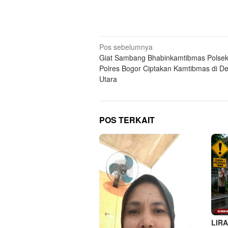
Navigasi
Pos sebelumnya
Giat Sambang Bhabinkamtibmas Polsek
pos
Polres Bogor Ciptakan Kamtibmas di D
Utara
POS TERKAIT
LIRA