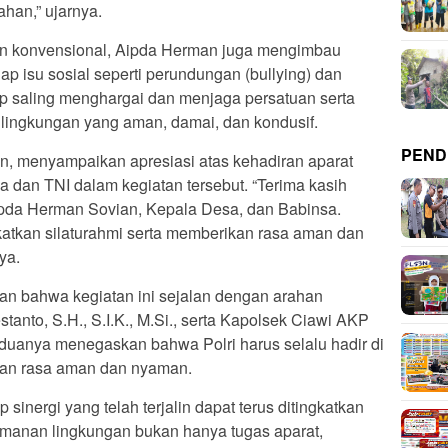
han,” ujarnya.
an konvensional, Aipda Herman juga mengimbau
ap isu sosial seperti perundungan (bullying) dan
ap saling menghargai dan menjaga persatuan serta
 lingkungan yang aman, damai, dan kondusif.
PEND
n, menyampaikan apresiasi atas kehadiran aparat
 dan TNI dalam kegiatan tersebut. “Terima kasih
pda Herman Sovian, Kepala Desa, dan Babinsa.
atkan silaturahmi serta memberikan rasa aman dan
ya.
 bahwa kegiatan ini sejalan dengan arahan
anto, S.H., S.I.K., M.Si., serta Kapolsek Ciawi AKP
duanya menegaskan bahwa Polri harus selalu hadir di
kan rasa aman dan nyaman.
sinergi yang telah terjalin dapat terus ditingkatkan
Keamanan lingkungan bukan hanya tugas aparat,