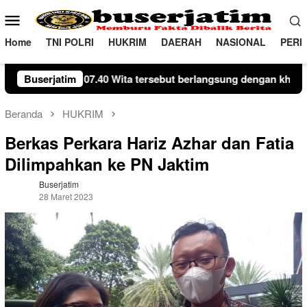
Loncat
Menu
ke
Mobile
konten
Home
TNI POLRI
HUKRIM
DAERAH
NASIONAL
PERI
 S.I.K., didampingi Perwira Upacara AKP Munir dan Komandan Upa
Buserjatim
Beranda
HUKRIM
Berkas Perkara Hariz Azhar dan Fatia
Dilimpahkan ke PN Jaktim
Buserjatim
28 Maret 2023