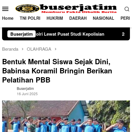
Loncat
Menu
ke
Mobile
konten
Home
TNI POLRI
HUKRIM
DAERAH
NASIONAL
PERI
ewat Pusat Studi Kepolisian
Buserjatim
28 Tahun Membina Rumah Ta
Beranda
OLAHRAGA
Bentuk Mental Siswa Sejak Dini,
Babinsa Koramil Bringin Berikan
Pelatihan PBB
Buserjatim
16 Juni 2025