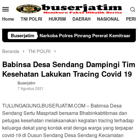
Loncat
Menu
ke
Mobile
konten
Home
TNI POLRI
HUKRIM
DAERAH
NASIONAL
PERI
a Polres Pinrang Pererat Kemitraan Strategis di kabupaten Pinr
Buserjatim
Beranda
TNI POLRI
Babinsa Desa Sendang Dampingi Tim
Kesehatan Lakukan Tracing Covid 19
Buserjatim
7 Agustus 2021
TULUNGAGUNG,BUSERJATIM.COM – Babinsa Desa
Sendang Sertu Maspriadi bersama Bhabinkabtibmas dan
petugas kesehatan melaksanakan kegiatan tracing terhadap
keluarga dekat yang kontak erat denga warga yang terpapar
covid-19 di Dusun Sendang Desa Sendang Kecamatan