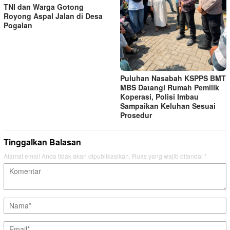
TNI dan Warga Gotong
Royong Aspal Jalan di Desa
Pogalan
Puluhan Nasabah KSPPS BMT
MBS Datangi Rumah Pemilik
Koperasi, Polisi Imbau
Sampaikan Keluhan Sesuai
Prosedur
Tinggalkan Balasan
Alamat email Anda tidak akan dipublikasikan.
Ruas yang wajib ditandai
*